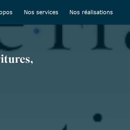
ropos
Nos services
Nos réalisations
itures,